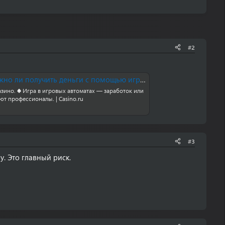
#2
 получить деньги с помощью игр | Casino.ru
азино. ♠ Игра в игровых автоматах ― заработок или
ют профессионалы. | Casino.ru
#3
у. Это главный риск.