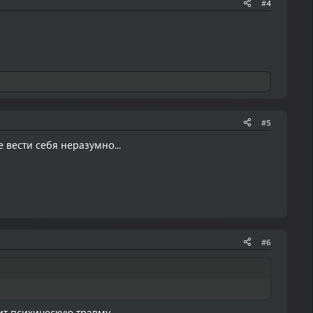
#4
#5
 вести себя неразумно...
#6
ит психическую травму,