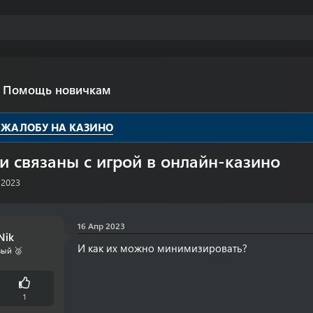
Помощь новичкам
 ЖАЛОБУ НА КАЗИНО
и связаны с игрой в онлайн-казино
 2023
16 Апр 2023
Nik
И как их можно минимизировать?
ый 🥈
1