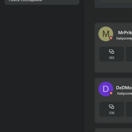
M
MrPrik
Хайролле
585
D
DeDMo
Хайролле
536