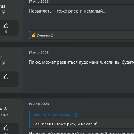
17 Апр 2023
rus
Невыплаты - тоже риск, и немалый...
 🥉
5
Dynamo 2.
Р
е
а
к
17 Апр 2023
ц
ar
и
Плюс, может развиться лудомания, если вы будете
 🥇
и
:
1
19 Апр 2023
 2.
 гуру
Rina161rus написал(а):
Невыплаты - тоже риск, и немалый...
И вот такой негативный опыт первой игры нанос
266