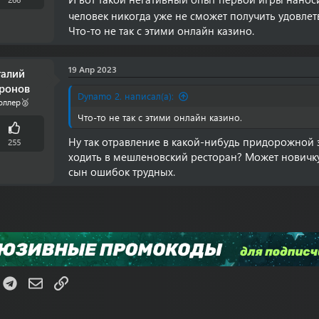
человек никогда уже не сможет получить удовле
Что-то не так с этими онлайн казино.
19 Апр 2023
талий
ронов
Dynamo 2. написал(а):
оллер🥈
Что-то не так с этими онлайн казино.
Ну так отравление в какой-нибудь придорожной з
255
ходить в мешленовский ресторан? Может новичку 
сын ошибок трудных.
K
Telegram
Электронная почта
Ссылка