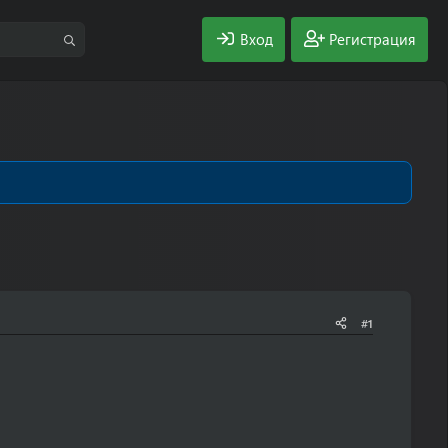
Вход
Регистрация
#1