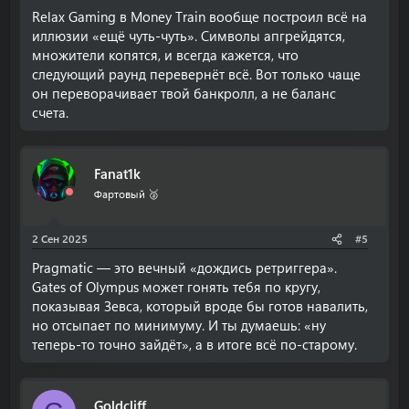
Relax Gaming в Money Train вообще построил всё на
иллюзии «ещё чуть-чуть». Символы апгрейдятся,
множители копятся, и всегда кажется, что
следующий раунд перевернёт всё. Вот только чаще
он переворачивает твой банкролл, а не баланс
счета.
Fanat1k
Фартовый 🥈
2 Сен 2025
#5
Pragmatic — это вечный «дождись ретриггера».
Gates of Olympus может гонять тебя по кругу,
показывая Зевса, который вроде бы готов навалить,
но отсыпает по минимуму. И ты думаешь: «ну
теперь-то точно зайдёт», а в итоге всё по-старому.
Goldcliff