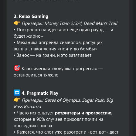
3. Relax Gaming
Примеры: Money Train 2/3/4, Dead Man’s Trail
• Построено на идее «вот еще один раунд — и
будет жирно»
• Механика апгрейда символов, растущих
выплат, накопления «почти до бомбы»
• Занос — на грани, и это затягивает
Классическая «ловушка прогресса» —
остановиться тяжело
4. Pragmatic Play
Примеры: Gates of Olympus, Sugar Rush, Big
Bass Bonanza
• Часто использует
ретриггеры и прогрессию
,
которые в 90% случаев приходят почти на
последних спинах
• Кажется, что слот уже разогрет и «вот-вот» даст