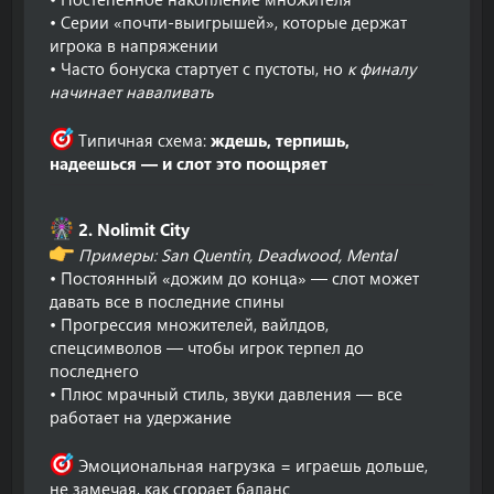
• Серии «почти-выигрышей», которые держат
игрока в напряжении
• Часто бонуска стартует с пустоты, но
к финалу
начинает наваливать
Типичная схема:
ждешь, терпишь,
надеешься — и слот это поощряет
2. Nolimit City
Примеры: San Quentin, Deadwood, Mental
• Постоянный «дожим до конца» — слот может
давать все в последние спины
• Прогрессия множителей, вайлдов,
спецсимволов — чтобы игрок терпел до
последнего
• Плюс мрачный стиль, звуки давления — все
работает на удержание
Эмоциональная нагрузка = играешь дольше,
не замечая, как сгорает баланс