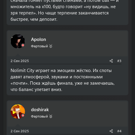
сначала гоняет пустыми спинами, а потом бах — и
множитель на x100, будто говорит «ну видишь, не
зря терпел». Но чаще терпение заканчивается
быстрее, чем депозит.
Apolon
Фартовый 🥇
2 Сен 2025
#3
Nolimit City играет на эмоциях жёстко. Их слоты
давят атмосферой, звуками и постоянными
«почти». Пока ждёшь финала, уже не замечаешь,
что баланс улетает вниз.
doshirak
Фартовый 🥈
2 Сен 2025
#4