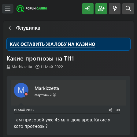
Флудилка
КАК ОСТАВИТЬ ЖАЛОБУ НА КАЗИНО
Какие прогнозы на TI11
А
Д
Markizzetta
11 Май 2022
в
а
т
т
о
а
Markizzetta
M
р
н
т
а
Фартовый 🥉
е
ч
м
а
11 Май 2022
#1
ы
л
а
Там призовой уже 45 млн. долларов. Какие у
кого прогнозы?