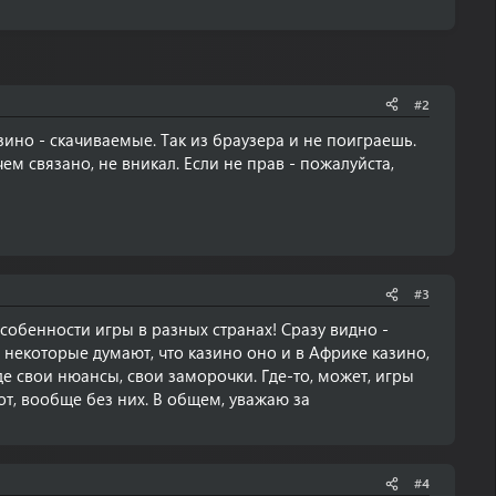
#2
азино - скачиваемые. Так из браузера и не поиграешь.
ем связано, не вникал. Если не прав - пожалуйста,
#3
особенности игры в разных странах! Сразу видно -
о некоторые думают, что казино оно и в Африке казино,
е свои нюансы, свои заморочки. Где-то, может, игры
от, вообще без них. В общем, уважаю за
#4