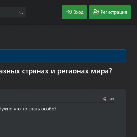
Вход
Регистрация
азных странах и регионах мира?
#1
 Нужно что-то знать особо?