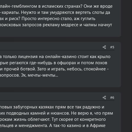
с онлайн-гемблингом в исламских странах? Они же вроде
-хариаты. Неужто и там умудряются вертеть слоты да
ах и риск? Просто интересно стало, аж гуглить
х поисковых запросов рекламу медресе и чалмы начнут
#5
на только лицензия на онлайн-казино стоит как крыло
торые регаются где-нибудь в офшорах и потом лохов
и прочей ботвой. Зато и играть, небось, спокойнее -
вопросов. Эх, мечты-мечты...
#6
топовых забугорных казяках прям все так радужно и
воих подводных камней и нюансов. Не верю я, что прям
грокам жизнь облегчают. Тут скорее от конкретного
ельцев и менеджмента. А так-то казино и в Африке