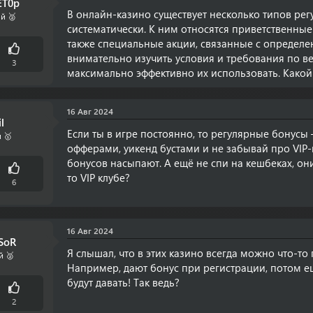
ET0p
В онлайн-казино существует несколько типов рег
й 🥈
систематически. К ним относятся приветственные 
также специальные акции, связанные с определ
внимательно изучить условия и требования по ве
3
максимально эффективно их использовать. Какой
16 Авг 2024
l
Если ты в игре постоянно, то регулярные бонусы
 🥇
офферами, уикенд бустами и не забывай про VIP
бонусов насыпают. А ещё не спи на кешбеках, они
то VIP клубе?
6
16 Авг 2024
SoR
Я слышал, что в этих казино всегда можно что-то 
й 🥈
Например, дают бонус при регистрации, потом ещ
будут давать! Так ведь?
2