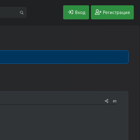
Вход
Регистрация
#1