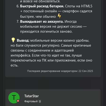
и вовсе не обновляться.
Быстрый расход батареи.
Слоты на HTML5
+ постоянный онлайн — смартфон садится
быстрее, чем обычно
Выкидывает из аккаунта.
Иногда
мобильная версия не держит сессию —
приходится логиниться заново.
Вывод:
мобильные версии казино удобны,
но баги случаются регулярно. Самые критичные
связаны с соединением и адаптацией
интерфейса. Если что-то идет не так, лучше
переключиться на ПК или приложение, если оно
есть.
Последнее редактирование модератором:
22 Сен 2025
TatarStar
T
Фартовый 🥈