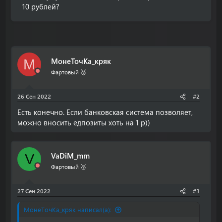
10 рублей?
МонеТочКа_кряк
М
Фартовый 🥉
26 Сен 2022
#2
Есть конечно. Если банковская система позволяет,
можно вносить едпозиты хоть на 1 р))
VaDiM_mm
V
Фартовый 🥈
27 Сен 2022
#3
МонеТочКа_кряк написал(а):