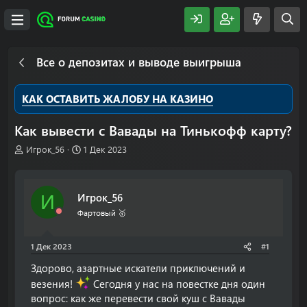
Все о депозитах и выводе выигрыша
КАК ОСТАВИТЬ ЖАЛОБУ НА КАЗИНО
Как вывести с Вавады на Тинькофф карту?
А
Д
Игрок_56
1 Дек 2023
в
а
т
т
о
а
Игрок_56
И
р
н
т
а
Фартовый 🥇
е
ч
м
а
1 Дек 2023
#1
ы
л
а
Здорово, азартные искатели приключений и
везения!
Сегодня у нас на повестке дня один
вопрос: как же перевести свой куш с Вавады