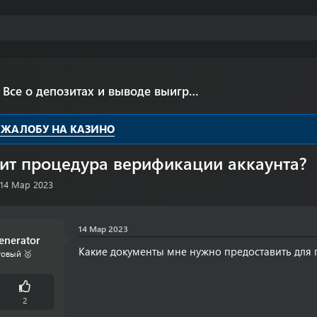
Все о депозитах и выводе выигрыша
 ЖАЛОБУ НА КАЗИНО
ит процедура верификации аккаунта?
Д
14 Мар 2023
а
т
а
14 Мар 2023
н
enerator
а
Какие документы мне нужно предоставить для
овый 🥇
ч
а
л
а
2