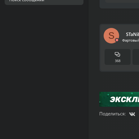
S
STaNi
Фартовый
368
V
Поделиться: