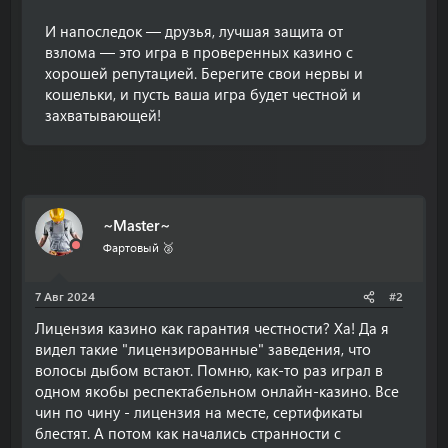
И напоследок — друзья, лучшая защита от
взлома — это игра в проверенных казино с
хорошей репутацией. Берегите свои нервы и
кошельки, и пусть ваша игра будет честной и
захватывающей!
~Master~
Фартовый 🥈
7 Авг 2024
#2
Лицензия казино как гарантия честности? Ха! Да я
видел такие "лицензированные" заведения, что
волосы дыбом встают. Помню, как-то раз играл в
одном якобы респектабельном онлайн-казино. Все
чин по чину - лицензия на месте, сертификаты
блестят. А потом как начались странности с