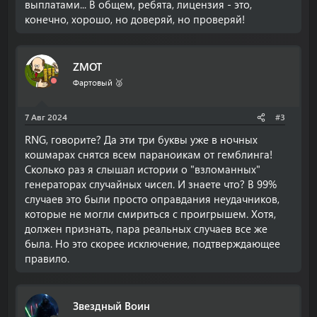
выплатами... В общем, ребята, лицензия - это,
конечно, хорошо, но доверяй, но проверяй!
ZMOT
Фартовый 🥈
7 Авг 2024
#3
RNG, говорите? Да эти три буквы уже в ночных
кошмарах снятся всем параноикам от гемблинга!
Сколько раз я слышал истории о "взломанных"
генераторах случайных чисел. И знаете что? В 99%
случаев это были просто оправдания неудачников,
которые не могли смириться с проигрышем. Хотя,
должен признать, пара реальных случаев все же
была. Но это скорее исключение, подтверждающее
правило.
Звездный Воин