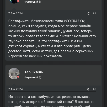
Фартовый 🥈
7 Авг 2024
#4
Сертификаты безопасности типа eCOGRA? Ох,
помню, как я гордился, когда мое первое онлайн-
казино получило такой значок. Думал, все, теперь-
то игроки повалят толпами! А в итоге? Большинству
глубоко плевать на эти сертификаты. Им бы
джекпот сорвать, а кто там и что проверял - дело
десятое. Хотя, если честно, для реально серьезных
игроков это важный показатель.
вершитель
Фартовый 🥇
7 Авг 2024
#5
Интересно, а кто-нибудь из вас реально пытался
отследить историю обновлений слота? Я вот как-то
попробовал - чуть крышу не снесло от всей этой