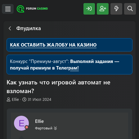
Флудилка
КАК ОСТАВИТЬ ЖАЛОБУ НА КАЗИНО
Конкурс "Премиум-август":
Выполняй задания —
получай премиум в Телеграм!
Как узнать что игровой автомат не
взломан?
А
Д
Ellie
31 Июл 2024
в
а
т
т
о
а
Ellie
E
р
н
т
а
Фартовый 🥈
е
ч
м
а