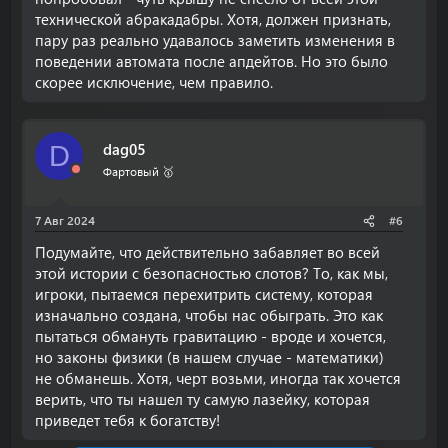
технической абракадабры. Хотя, должен признать,
пару раз реально удавалось заметить изменения в
поведении автомата после апдейтов. Но это было
скорее исключение, чем правило.
dag05
D
Фартовый 🥇
7 Авг 2024
#6
Подумайте, что действительно забавляет во всей
этой истории с безопасностью слотов? То, как мы,
игроки, пытаемся перехитрить систему, которая
изначально создана, чтобы нас обыграть. Это как
пытаться обмануть гравитацию - вроде и хочется,
но законы физики (в нашем случае - математики)
не обманешь. Хотя, черт возьми, иногда так хочется
верить, что ты нашел ту самую лазейку, которая
приведет тебя к богатству!