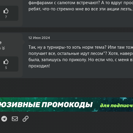
фанфарами с салютом встречают? А то вдруг прос
ребят, что-то стремно мне во все эти акции лезть,
7
12 Июн 2024
e
Так, ну а турниры-то хоть норм тема? Или там т
 🥈
получает все, остальные идут лесом"? Хотя, навер
была, запишусь по приколу. Но если что, с меня в
проходил!
5
K
Telegram
Электронная почта
Ссылка