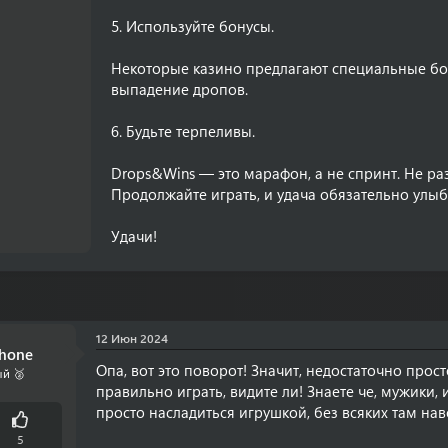
5. Используйте бонусы.
Некоторые казино предлагают специальные бо
выпадение дропов.
6. Будьте терпеливы.
Drops&Wins — это марафон, а не спринт. Не ра
Продолжайте играть, и удача обязательно улыб
Удачи!
12 Июн 2024
hone
Опа, вот это поворот! Значит, недостаточно прос
й 🥈
правильно играть, видите ли! Знаете че, мужики,
просто насладиться игрушкой, без всяких там нав
5