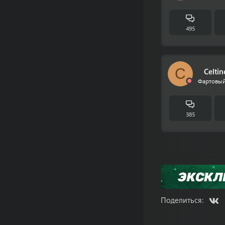
495
C
Celtin
Фартовый
385
V
Поделиться: