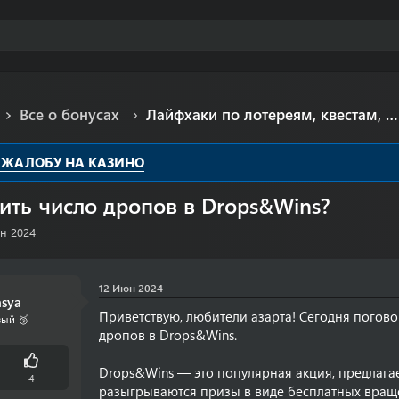
Все о бонусах
Лайфхаки по лотереям, квестам, турнирам
 ЖАЛОБУ НА КАЗИНО
ить число дропов в Drops&Wins?
н 2024
12 Июн 2024
asya
Приветствую, любители азарта! Сегодня погово
ый 🥉
дропов в Drops&Wins.
Drops&Wins — это популярная акция, предлага
4
разыгрываются призы в виде бесплатных вращ