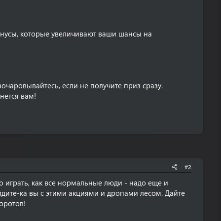
нусы, которые увеличивают ваши шансы на
зочаровывайтесь, если не получите приз сразу.
нется вам!
#2
то играть, как все нормальные люди - надо еще и
 идите-ка вы с этими акциями и дропами лесом. Дайте
оротов!