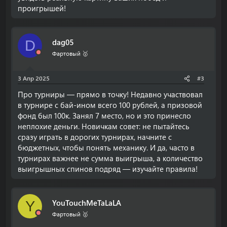
проигрышей!
dag05
D
Фартовый 🥇
3 Апр 2025
#3
Про турниры — прямо в точку! Недавно участвовал
в турнире с бай-ином всего 100 рублей, а призовой
фонд был 100к. Занял 7 место, но и это принесло
неплохие деньги. Новичкам совет: не пытайтесь
сразу играть в дорогих турнирах, начните с
бюджетных, чтобы понять механику. И да, часто в
турнирах важнее не сумма выигрыша, а количество
выигрышных спинов подряд — изучайте правила!
YouTouchMeTaLaLA
Y
Фартовый 🥇