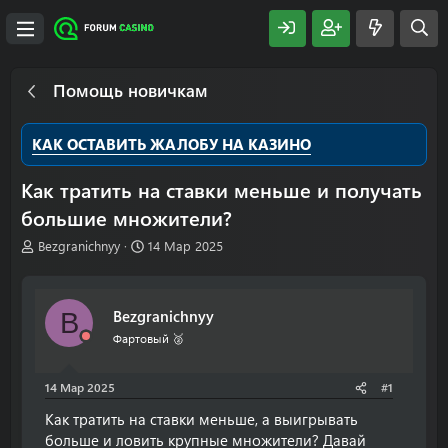
Помощь новичкам
КАК ОСТАВИТЬ ЖАЛОБУ НА КАЗИНО
Как тратить на ставки меньше и получать
большие множители?
А
Д
Bezgranichnyy
14 Мар 2025
в
а
т
т
о
а
Bezgranichnyy
B
р
н
т
а
Фартовый 🥈
е
ч
м
а
14 Мар 2025
#1
ы
л
а
Как тратить на ставки меньше, а выигрывать
больше и ловить крупные множители? Давай