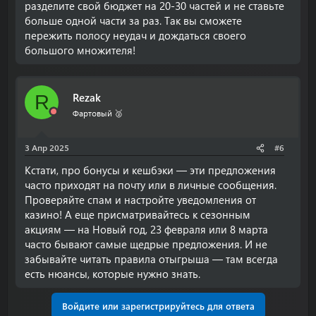
разделите свой бюджет на 20-30 частей и не ставьте
больше одной части за раз. Так вы сможете
пережить полосу неудач и дождаться своего
большого множителя!
Rezak
R
Фартовый 🥈
3 Апр 2025
#6
Кстати, про бонусы и кешбэки — эти предложения
часто приходят на почту или в личные сообщения.
Проверяйте спам и настройте уведомления от
казино! А еще присматривайтесь к сезонным
акциям — на Новый год, 23 февраля или 8 марта
часто бывают самые щедрые предложения. И не
забывайте читать правила отыгрыша — там всегда
есть нюансы, которые нужно знать.
Войдите или зарегистрируйтесь для ответа