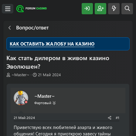
Вопрос/ответ
КАК ОСТАВИТЬ ЖАЛОБУ НА КАЗИНО
Как стать дилером в живом казино
Эволюшен?
А
Д
~Master~
21 Май 2024
в
а
т
т
о
а
~Master~
р
н
т
а
Фартовый 🥈
е
ч
м
а
21 Май 2024
#1
ы
л
а
Приветствую всех любителей азарта и живого
общения! Сегодня я приоткрою завесу тайны