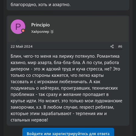
благородно, хоть и азартно.
Principio
P
Хайроллер 🥉
22 Май 2024
#6
Блин, чего-то меня на лирику потянуло. Романтика
казино, мир азарта, бла-бла-бла. А по сути, работа
дилером - это ж адский труд и куча стресса, не? Это
только со стороны кажется, что легко карты
тасовать и с игроками любезничать. А как
подумаешь о хейтерах, проигравших, технических
проблемах - так сразу и желание пропадает в
крупье идти. Но может, это только мои лудоманские
заморочки, х.з. В любом случае, respect ребятам,
которые этим зарабатывают - терпения им и
стальных нервов!
Войдите или зарегистрируйтесь для ответа