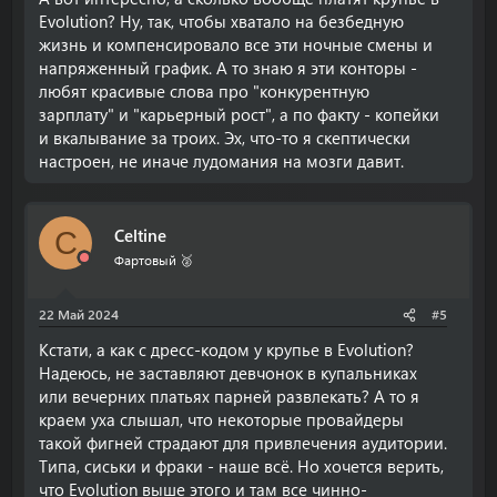
Evolution? Ну, так, чтобы хватало на безбедную
жизнь и компенсировало все эти ночные смены и
напряженный график. А то знаю я эти конторы -
любят красивые слова про "конкурентную
зарплату" и "карьерный рост", а по факту - копейки
и вкалывание за троих. Эх, что-то я скептически
настроен, не иначе лудомания на мозги давит.
Celtine
C
Фартовый 🥈
22 Май 2024
#5
Кстати, а как с дресс-кодом у крупье в Evolution?
Надеюсь, не заставляют девчонок в купальниках
или вечерних платьях парней развлекать? А то я
краем уха слышал, что некоторые провайдеры
такой фигней страдают для привлечения аудитории.
Типа, сиськи и фраки - наше всё. Но хочется верить,
что Evolution выше этого и там все чинно-