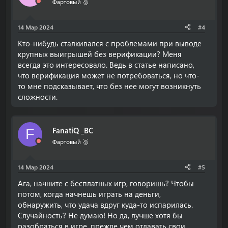
Фартовый 🥈
14 Мар 2024
#4
Кто-нибудь сталкивался с проблемами при выводе
крупных выигрышей без верификации? Меня
всегда это интересовало. Ведь в статье написано,
что верификация может не потребоваться, но что-
то мне подсказывает, что без нее могут возникнуть
сложности.
FanatiQ _BC
F
Фартовый 🥈
14 Мар 2024
#5
Ага, начните с бесплатных игр, говоришь? Чтобы
потом, когда начнешь играть на деньги,
обнаружить, что удача вдруг куда-то испарилась.
Случайность? Не думаю! Но да, лучше хотя бы
разобраться в игре, прежде чем отдавать свои