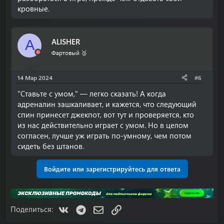
кровные.
ALISHER
A
Фартовый 🥈
14 Мар 2024
#6
"Ставьте с умом," — легко сказать! А когда
адреналин зашкаливает, и кажется, что следующий
спин принесет джекпот, вот тут и проверяется, кто
из нас действительно играет с умом. Но в целом
согласен, лучше уж играть по-умному, чем потом
сидеть без штанов.
Войдите или зарегистрируйтесь для ответа
VK
Telegram
Электронная почта
Ссылка
Поделиться: