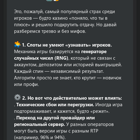
Это, пожалуй, самый популярный страх среди
игроков — будто казино «поняло, что ты в
плюсе» и решило подкрутить отдачу. Но давай
разберемся трезво и без мифов.
1. Слоты не умеют «узнавать» игроков.
Механика игры базируется на
генераторе
случайных чисел (RNG)
, который не связан с
аккаунтом, депозитом или историей выигрышей.
Каждый спин — независимый результат.
Алгоритм просто не знает, кто крутит — новичок
или профи.
2. Но вот что действительно может влиять:
.
Технические сбои или перегрузки.
Иногда игра
подтормаживает, и кажется, будто «режет».
.
Переход на другой провайдер или
региональный сервер.
У разных операторов
могут быть версии игры с разным RTP
(например, 96% и 94%).