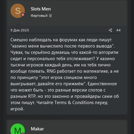
Slots Men
S
Фартовый 🥉
9 Дек 2025
#4
Смешно наблюдать на форумах как люди пишут
"казино меня вычислило после первого вывода".
Чувак, ты серьёзно думаешь что какой-то алгоритм
сидит и персонально тебя отслеживает? У казино
тысячи игроков каждый день, им на тебя лично
вообще плевать. RNG работает по математике, а не
по принципу "этот игрок слишком много
выигрывает, давайте его прижмём". Единственное
что может быть - это разные версии слотов с
разным RTP, но это законно и провайдеры сами об
этом пишут. Читайте Terms & Conditions перед
игрой.
Makar
M