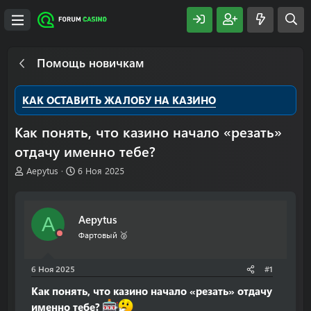
Помощь новичкам
КАК ОСТАВИТЬ ЖАЛОБУ НА КАЗИНО
Как понять, что казино начало «резать»
отдачу именно тебе?
А
Д
Aepytus
6 Ноя 2025
в
а
т
т
о
а
Aepytus
A
р
н
т
а
Фартовый 🥈
е
ч
м
а
6 Ноя 2025
#1
ы
л
а
Как понять, что казино начало «резать» отдачу
именно тебе?