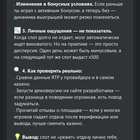
.
Изменения в бонусных условиях.
Если раньше
ты играл с активным бонусом, а теперь без —
динамика выигрышей может резко поменяться.
3. Личные ощущения — не показатель.
Когда слот долго не отдает, мозг автоматически
ищет виноватого. Но на практике — это просто
дисперсия. Один день может быть минусовым, а
на следующий тот же слот выдаст х500.
4. Как проверить реально:
. Сравни данные RTP у провайдера и в самом
казино.
. Запусти демоверсию на сайте разработчика —
если разница в поведении огромная, есть повод
задуматься.
. Прочитай отзывы о площадке — если у многих
игроков падает отдача после верификации или
вывода, лучше сменить казино.
Вывод:
слот не «режет» отдачу лично тебе,