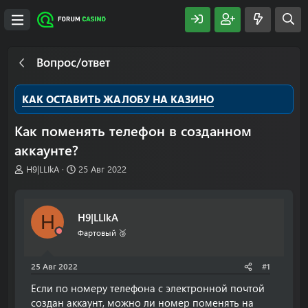
Вопрос/ответ
КАК ОСТАВИТЬ ЖАЛОБУ НА КАЗИНО
Как поменять телефон в созданном
аккаунте?
А
Д
H9|LLIkA
25 Авг 2022
в
а
т
т
о
а
H9|LLIkA
H
р
н
т
а
Фартовый 🥈
е
ч
м
а
25 Авг 2022
#1
ы
л
а
Если по номеру телефона с электронной почтой
создан аккаунт, можно ли номер поменять на