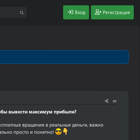
Вход
Регистрация
#1
тобы вывести максимум прибыли?
есплатные вращения в реальные деньги, важно
ально просто и понятно!