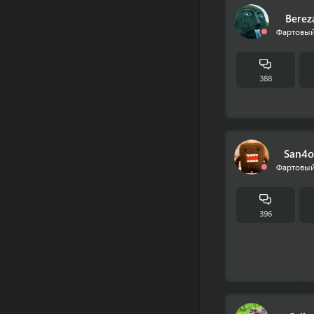
Berez
Фартовый
388
San4o
Фартовый
396