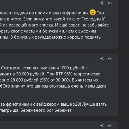
#3
процент отдачи во время игры на фриспинах
Это
ла в итоге. Если вижу, что какой-то слот "холодный"
й из разрешённого списка. И ещё совет: не забывайте
рать слот с частыми бонусками, чем с высоким
пины. В бонусных раундах можно хорошо поднять
#4
 Смотрите: если вы выиграли 1000 рублей с
тавок на 30 000 рублей. При RTP 96% теоретически
ерно 28 800 рублей (96% от 30 000). Вычитаем из
0! Это значит, что шансы отыгрыша очень малы даже
 за фриспинами с вейджером выше х20! Лучше взять
тыгрыша. Береженого бог бережет!
#5