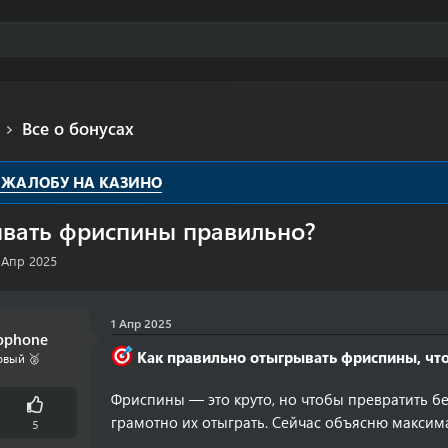
Все о бонусах
 ЖАЛОБУ НА КАЗИНО
ывать фриспины правильно?
 Апр 2025
1 Апр 2025
ophone
Как правильно отыгрывать фриспины, ч
овый 🥈
Фриспины — это круто, но чтобы превратить б
грамотно их отыграть. Сейчас объясню максим
5