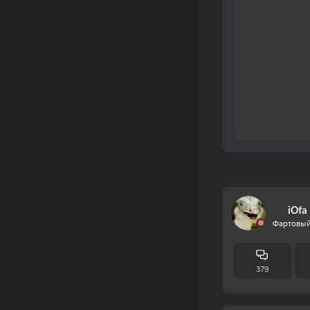
iOfa
Фартовый
379