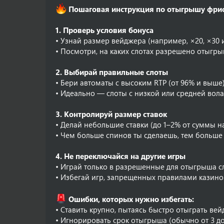
Пошаговая инструкция по отыгрышу фри
1. Проверь условия бонуса
• Узнай размер вейджера (например, ×20, ×30 и
• Посмотри, на каких слотах разрешено отыгры
2. Выбирай правильные слоты
• Бери автоматы с высоким RTP (от 96% и выше)
• Идеально — слоты с низкой или средней вол
3. Контролируй размер ставок
• Делай небольшие ставки (до 1–2% от суммы на
• Чем больше спинов ты сделаешь, тем больше
4. Не переключайся на другие игры
• Играй только в разрешенные для отыгрыша с
• Избегай игр, запрещенных правилами казино 
Ошибки, которых нужно избегать:
• Ставить крупно, пытаясь быстро отыграть вей
• Игнорировать срок отыгрыша (обычно от 3 до