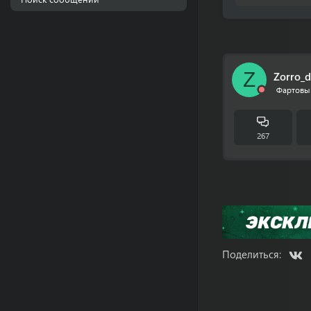
Z
Zorro_
Фартовы
267
V
Поделиться: