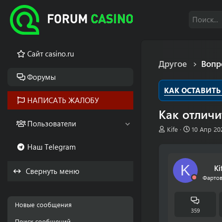
Cайт casino.ru
Другое
Вопр
Форумы
КАК ОСТАВИТЬ
НАПИСАТЬ ЖАЛОБУ
Как отличи
Пользователи
А
Д
Kife
10 Апр 20
в
а
Наш Telegram
т
т
о
а
р
н
K
Ki
Свернуть меню
т
а
Фартов
е
ч
м
а
ы
л
Новые сообщения
а
359
Поиск сообщений