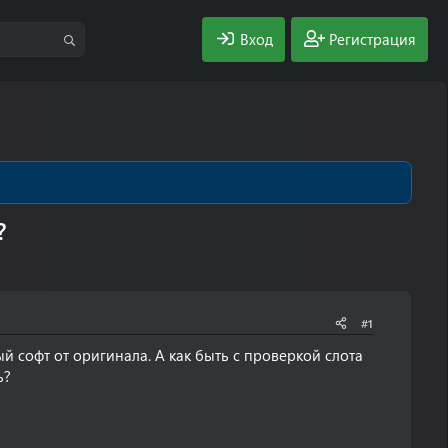
Вход
Регистрация
?
#1
й софт от оригинала. А как быть с проверкой слота
ь?