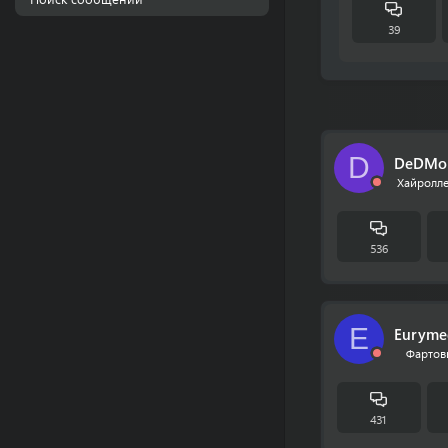
ы
л
а
39
D
DeDMo
Хайролле
536
E
Euryme
Фартов
431