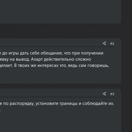
#2
е до игры дать себе обещание, что при получении
явку на вывод. Азарт действительно сложно
делает. В твоих же интересах это, ведь сам говоришь,
#3
 по распорядку, установите границы и соблюдайте их.
.