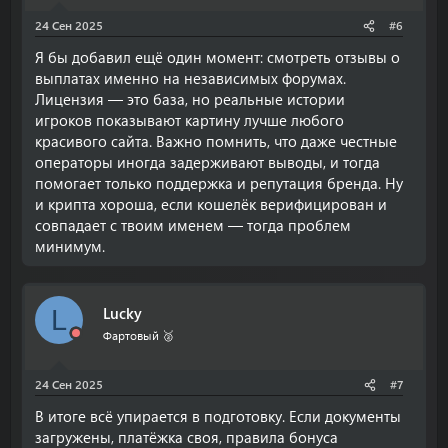
24 Сен 2025
#6
Я бы добавил ещё один момент: смотреть отзывы о
выплатах именно на независимых форумах.
Лицензия — это база, но реальные истории
игроков показывают картину лучше любого
красивого сайта. Важно помнить, что даже честные
операторы иногда задерживают выводы, и тогда
помогает только поддержка и репутация бренда. Ну
и крипта хороша, если кошелёк верифицирован и
совпадает с твоим именем — тогда проблем
минимум.
Lucky
L
Фартовый 🥈
24 Сен 2025
#7
В итоге всё упирается в подготовку. Если документы
загружены, платёжка своя, правила бонуса