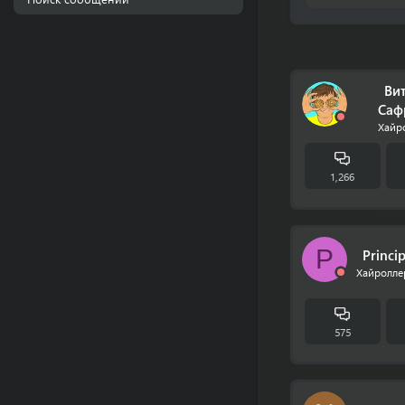
Ви
Саф
Хайр
1,266
P
Princip
Хайролле
575