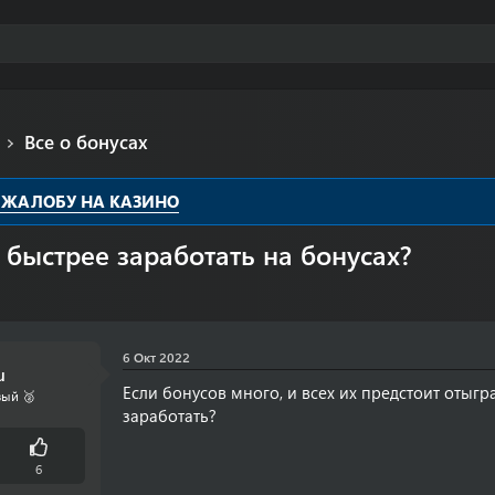
Все о бонусах
 ЖАЛОБУ НА КАЗИНО
быстрее заработать на бонусах?
6 Окт 2022
u
Если бонусов много, и всех их предстоит отыгра
ый 🥈
заработать?
6