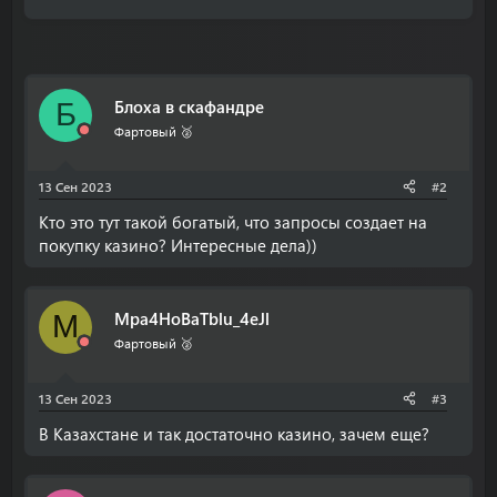
Блоха в скафандре
Б
Фартовый 🥈
13 Сен 2023
#2
Кто это тут такой богатый, что запросы создает на
покупку казино? Интересные дела))
Mpa4HoBaTblu_4eJl
M
Фартовый 🥈
13 Сен 2023
#3
В Казахстане и так достаточно казино, зачем еще?