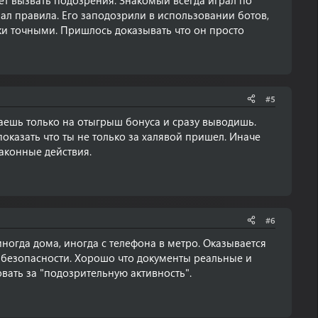
шал правила. Его заподозрили в использовании ботов,
и точными. Пришлось доказывать что он просто
#5
раешь только на отыгрыш бонуса и сразу выводишь.
оказать что ты не только за халявой пришел. Иначе
законные действия.
#6
 иногда дома, иногда с телефона в метро. Оказывается
 безопасности. Хорошо что документы реальные и
вать за "подозрительную активность".