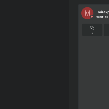
M
mirek
Новичок 
5