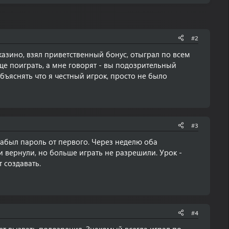
#2
казино, взял приветственный бонус, отыграл по всем
ще поиграть, а мне говорят - вы подозрительный
бъяснять что я честный игрок, просто не было
#3
 забыл пароль от первого. Через неделю оба
и вернули, но больше играть не разрешили. Урок -
 создавать.
#4
т вызвать подозрения. Знакомый всегда играл по