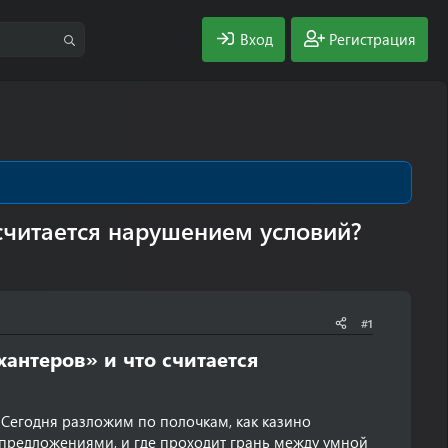
Вход
Регистрация
считается нарушением условий?
#1
антеров» и что считается
 Сегодня разложим по полочкам, как казино
 предложениями, и где проходит грань между умной