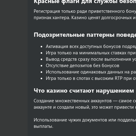
Красные флаги для службы безоп
Регистрация только ради приветственного бо
признак хантера. Казино ценят долгосрочных иг
Подозрительные паттерны поведе
Активация всех доступных бонусов подря
Игра только на минимальных ставках пр
Вывод средств сразу после выполнения у
Отсутствие депозитов без бонусов
Использование одинаковых данных на ра
Игра только в слотах с высоким RTP при
Что казино считают нарушением​
Создание множественных аккаунтов — самое с
аккаунте и создали новый, это может привести 
Использование чужих документов или поддель
выплаты.