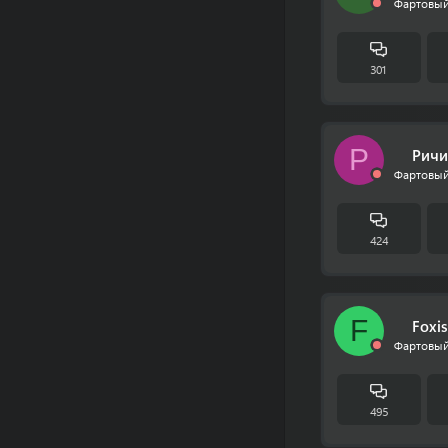
Фартовый
301
Р
Ричи
Фартовый
424
F
Foxis
Фартовый
495