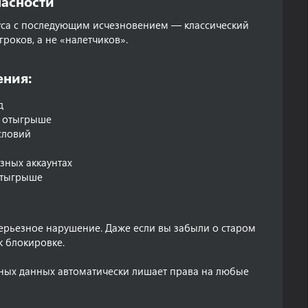
асности​
нуса с последующим исчезновением — классический
роков, а не «налетчиков».
ния:​
д
и отыгрыше
словий
зных аккаунтах
 отыгрыше
ерьезное нарушение. Даже если вы забыли о старом
к блокировке.
ных данных автоматически лишает права на любые