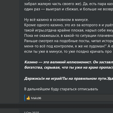
забрал жалкую часть своего же). Да, есть пара каз
один раз — выиграл и сбежал, и больше не возвр
Ну всё казино в основном в минусе.
Кроме одного казино, это из-за которого я и ушёл
такой игры,отдача крайне плохая, нарыл себе яму
Пока не окажешься, в какой-то ситуации плачевн
Раньше смотрел на подобные посты, читал истории
меня-то всё под контролем, я же не лудоман!" А 
если ты уже в минусе, то уже поздно кричать про 
Казино — это великий иллюзионист. Он заставля
богатства, скрывая, что ты уже на краю пропаст
Держись!и не играй!Ты на правильном пути.Уд
В дальнейшем буду стараться отписывать
Maks96
Р
е
а
к
1 Сен 2025