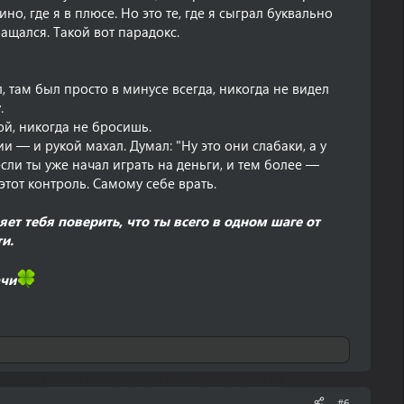
ино, где я в плюсе. Но это те, где я сыграл буквально
ащался. Такой вот парадокс.
, там был просто в минусе всегда, никогда не видел
.
ой, никогда не бросишь.
 — и рукой махал. Думал: "Ну это они слабаки, а у
если ты уже начал играть на деньги, и тем более —
этот контроль. Самому себе врать.
ет тебя поверить, что ты всего в одном шаге от
и.
ачи
#6