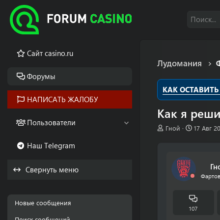
Cайт casino.ru
Лудомания
Форумы
КАК ОСТАВИТЬ
НАПИСАТЬ ЖАЛОБУ
Как я реши
Пользователи
А
Д
Гной
17 Авг 2
в
а
Наш Telegram
т
т
о
а
р
н
Гн
Свернуть меню
т
а
Фартов
е
ч
м
а
ы
л
Новые сообщения
а
107
Поиск сообщений