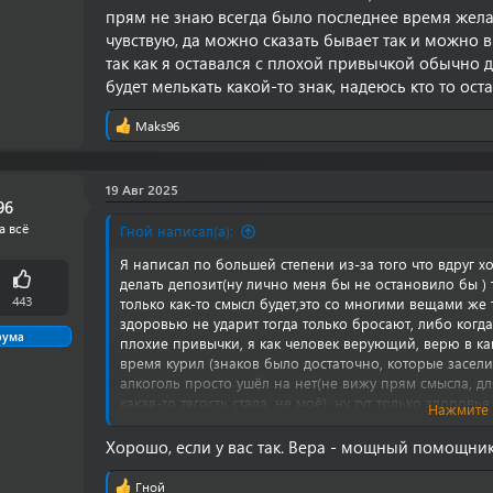
прям не знаю всегда было последнее время желани
чувствую, да можно сказать бывает так и можно в
так как я оставался с плохой привычкой обычно 
будет мелькать какой-то знак, надеюсь кто то оста
Maks96
Р
е
а
к
19 Авг 2025
ц
96
и
а всё
Гной написал(а):
и
:
Я написал по большей степени из-за того что вдруг 
делать депозит(ну лично меня бы не остановило бы ) 
443
только как-то смысл будет,это со многими вещами же 
здоровью не ударит тогда только бросают, либо когд
рума
плохие привычки, я как человек верующий, верю в как
время курил (знаков было достаточно, которые засели 
алкоголь просто ушёл на нет(не вижу прям смысла, дл
какая-то тягость стала, не моё) ,ну тут только здоров
Нажмите д
осознание пришло, а пришло оно как начал задыхаться
привычка казино и с казино был тоже небольшой знак,
Хорошо, если у вас так. Вера - мощный помощник
он есть) прям не знаю всегда было последнее время ж
чувствую, да можно сказать бывает так и можно в любо
Гной