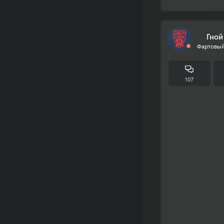
Гной
Фартовый
107