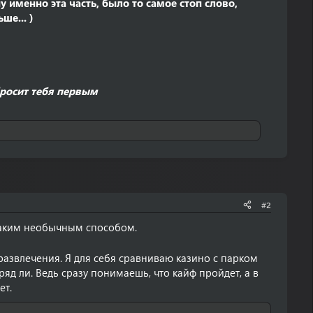
у именно эта часть, было то самое стоп слово,
ше... )
бросит тебя первым
#2
е таким необычным способом.
о развлечения. Я для себя сравниваю казино с парком
Вряд ли. Ведь сразу понимаешь, что кайф пройдет, а в
ет.