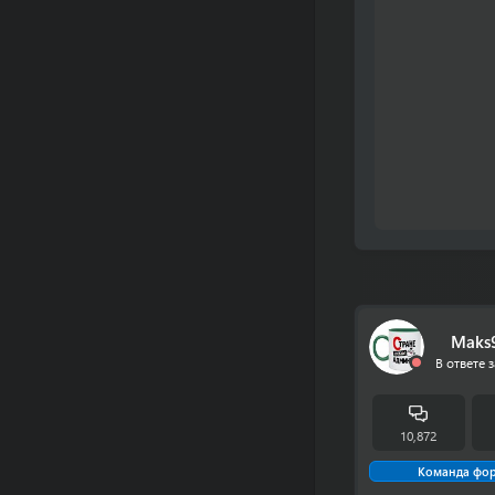
Maks
В ответе з
10,872
Команда фо