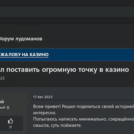
Форум лудоманов
 ЖАЛОБУ НА КАЗИНО
л поставить огромную точку в казино
025
17 Авг 2025
ой
Всем привет! Решил поделиться своей историей
ый 🥉
интересно.
Попытаюсь написать минимально, сокращённо,
смысла, суть поймаете.
31