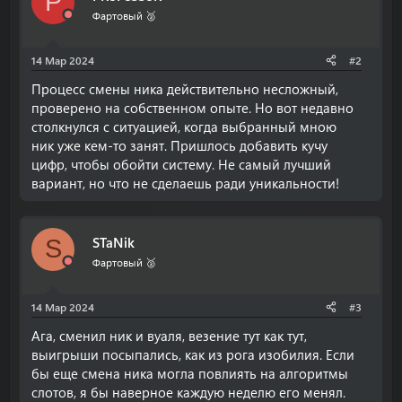
P
Фартовый 🥈
14 Мар 2024
#2
Процесс смены ника действительно несложный,
проверено на собственном опыте. Но вот недавно
столкнулся с ситуацией, когда выбранный мною
ник уже кем-то занят. Пришлось добавить кучу
цифр, чтобы обойти систему. Не самый лучший
вариант, но что не сделаешь ради уникальности!
STaNik
S
Фартовый 🥈
14 Мар 2024
#3
Ага, сменил ник и вуаля, везение тут как тут,
выигрыши посыпались, как из рога изобилия. Если
бы еще смена ника могла повлиять на алгоритмы
слотов, я бы наверное каждую неделю его менял.