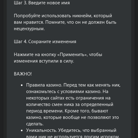
Шаг 3. Введите новое имя
Попробуйте использовать никнейм, который
вам нравится. Помните, что он не должен быть
нецензурным.
Шаг 4. Сохраните изменения
Нажмите на кнопку «Применить», чтобы
изменения вступили в силу.
ВАЖНО!
Правила казино. Перед тем как менять ник,
ознакомьтесь с условиями казино. На
некоторых сайтах есть ограничения на
количество смен ника за определенный
период времени. Кроме того, бывают
казино, которые вообще не позволяют это
сделать.
Уникальность. Убедитесь, что выбранный
вами ник не используется другим игроком.