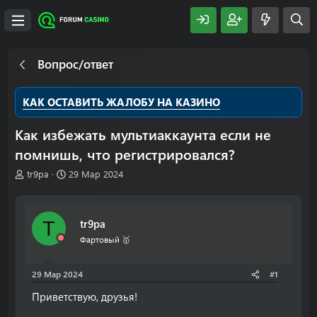
Вопрос/ответ
КАК ОСТАВИТЬ ЖАЛОБУ НА КАЗИНО
Как избежать мультиаккаунта если не
помнишь, что регистрировался?
А
Д
tr9pa
29 Мар 2024
в
а
т
т
о
а
tr9pa
T
р
н
т
а
Фартовый 🥇
е
ч
м
а
29 Мар 2024
#1
ы
л
а
Приветствую, друзья!