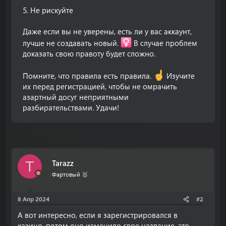
5. Не рискуйте
Даже если вы не уверены, есть ли у вас аккаунт,
лучше не создавать новый. ‍
В случае проблем
доказать свою правоту будет сложно.
Помните, что правила есть правила.
Изучите
их перед регистрацией, чтобы не омрачить
азартный досуг неприятными
разбирательствами. Удачи!
Tarazz
T
Фартовый 🥇
8 Апр 2024
#2
А вот интересно, если я зарегистрировался в
казино, потом оно изменило свое название, это