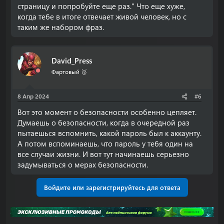
страницу и попробуйте еще раз." Что еще хуже,
когда тебе в итоге отвечает живой человек, но с
таким же набором фраз.
David_Press
Фартовый 🥇
8 Апр 2024
#6
Вот это момент о безопасности особенно цепляет.
Думаешь о безопасности, когда в очередной раз
пытаешься вспомнить, какой пароль был к аккаунту.
А потом вспоминаешь, что пароль у тебя один на
все случаи жизни. И вот тут начинаешь серьезно
задумываться о мерах безопасности.
Войдите или зарегистрируйтесь для ответа