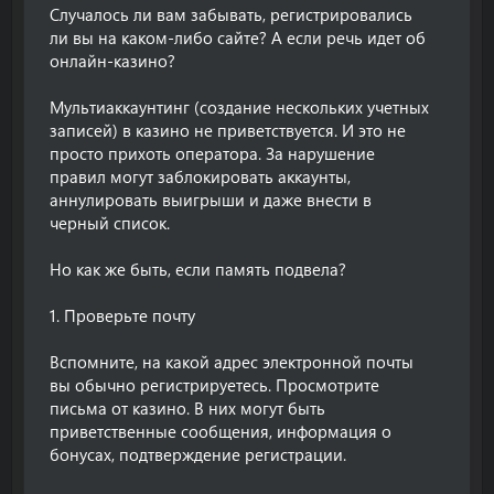
Случалось ли вам забывать, регистрировались
ли вы на каком-либо сайте? А если речь идет об
онлайн-казино?
Мультиаккаунтинг (создание нескольких учетных
записей) в казино не приветствуется. И это не
просто прихоть оператора. За нарушение
правил могут заблокировать аккаунты,
аннулировать выигрыши и даже внести в
черный список.
Но как же быть, если память подвела?
1. Проверьте почту
Вспомните, на какой адрес электронной почты
вы обычно регистрируетесь. Просмотрите
письма от казино. В них могут быть
приветственные сообщения, информация о
бонусах, подтверждение регистрации.