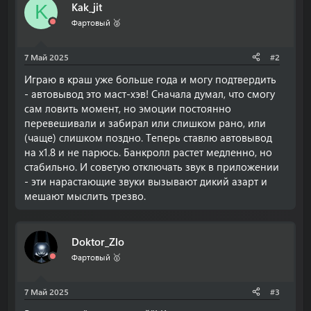
Kak_jit
K
:
Фартовый 🥈
7 Май 2025
#2
Играю в краш уже больше года и могу подтвердить
- автовывод это маст-хэв! Сначала думал, что смогу
сам ловить момент, но эмоции постоянно
перевешивали и забирал или слишком рано, или
(чаще) слишком поздно. Теперь ставлю автовывод
на х1.8 и не парюсь. Банкролл растет медленно, но
стабильно. И советую отключать звук в приложении
- эти нарастающие звуки вызывают дикий азарт и
мешают мыслить трезво.
Doktor_Zlo
Фартовый 🥇
7 Май 2025
#3