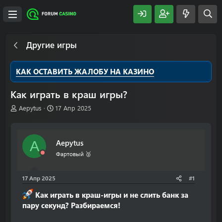
Другие игры
КАК ОСТАВИТЬ ЖАЛОБУ НА КАЗИНО
Как играть в краш игры?
А
Д
Aepytus
17 Апр 2025
в
а
т
т
о
а
Aepytus
A
р
н
т
а
Фартовый 🥈
е
ч
м
а
17 Апр 2025
#1
ы
л
а
Как играть в краш-игры и не слить банк за
пару секунд? Разбираемся!