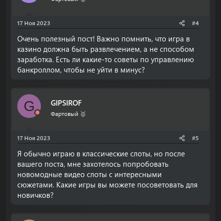
17 Ноя 2023
#4
Очень полезный пост! Важно помнить, что игра в
казино должна быть развлечением, а не способом
заработка. Есть ли какие-то советы по управлению
банкроллом, чтобы не уйти в минус?
GIPSIROF
G
Фартовый 🥇
17 Ноя 2023
#5
Я обычно играю в классические слоты, но после
вашего поста, мне захотелось попробовать
новомодные видео слоты с интересными
сюжетами. Какие игры вы можете посоветовать для
новичков?