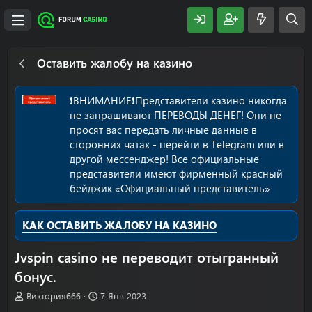
Оставить жалобу на казино
❗️ВНИМАНИЕ❗️Представители казино никогда
не запрашивают ПЕРЕВОДЫ ДЕНЕГ! Они не
просят вас передать личные данные в
сторонних чатах - перейти в Telegram или в
другой мессенджер! Все официальные
представители имеют фирменный красный
бейджик «Официальный представитель»
КАК ОСТАВИТЬ ЖАЛОБУ НА КАЗИНО
Jvspin casino не переводит отыгранный
бонус.
А
Д
Виктория666
7 Янв 2023
в
а