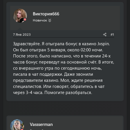
т
т
о
а
Виктория666
р
н
т
а
Новичок 🥇
е
ч
м
а
7 Янв 2023
#1
ы
л
а
Здравствуйте. Я отыграла бонус в казино Jvspin.
Он был отыгран 5 января, около 02:00 ночи.
После этого, было написано, что в течении 24-х
часов бонус переведут на основной счёт. В итоге,
со вчерашнего утра по сегодняшнюю ночь,
писала в чат поддержки. Даже звонили
представители казино. Мол, ждите решения
специалистов. Или говорят, обратитесь в чат
через 3-4 часа. Помогите разобраться.
Vassserman