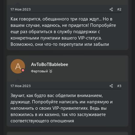
17 Ноя 2023
#2
Как говорится, обещанного три года ждут... Но в
вашем случае, надеюсь, не придется! Попробуйте
еще раз обратиться в службу поддержки с
конкретными пунктами вашего VIP-статуса.
Возможно, они что-то перепутали или забыли
AvToBoTBablebee
A
Фартовый 🥈
17 Ноя 2023
#3
Звучит, как будто вас обделили вниманием,
дружище. Попробуйте написать им напрямую и
напомнить о своих VIP-привилегиях. Ведь вы
вложились в их казино, так что заслуживаете
соответствующего отношения