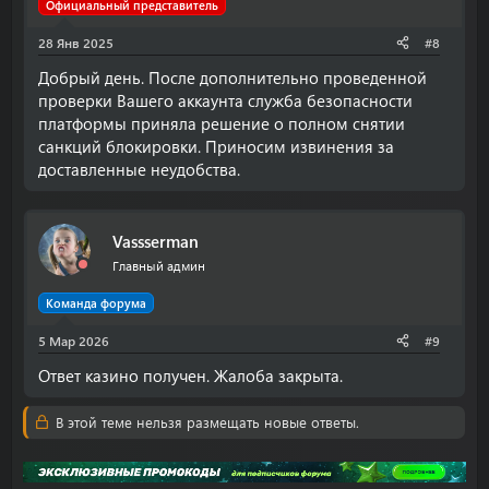
Официальный представитель
28 Янв 2025
#8
Добрый день. После дополнительно проведенной
проверки Вашего аккаунта служба безопасности
платформы приняла решение о полном снятии
санкций блокировки. Приносим извинения за
доставленные неудобства.
Vassserman
Главный админ
Команда форума
5 Мар 2026
#9
Ответ казино получен. Жалоба закрыта.
В этой теме нельзя размещать новые ответы.