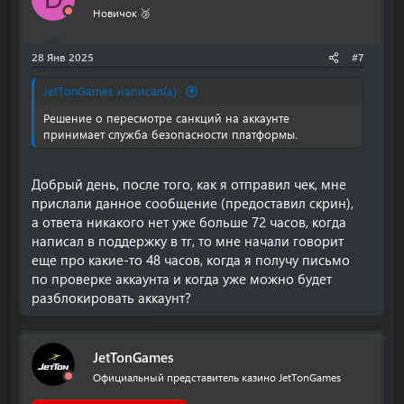
Новичок 🥉
28 Янв 2025
#7
JetTonGames написал(а):
Решение о пересмотре санкций на аккаунте
принимает служба безопасности платформы.
Добрый день, после того, как я отправил чек, мне
прислали данное сообщение (предоставил скрин),
а ответа никакого нет уже больше 72 часов, когда
написал в поддержку в тг, то мне начали говорит
еще про какие-то 48 часов, когда я получу письмо
по проверке аккаунта и когда уже можно будет
разблокировать аккаунт?
JetTonGames
Официальный представитель казино JetTonGames