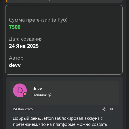
о
а
р
н
т
а
е
ч
Сумма претензии (в Руб)
м
а
7500
ы
л
а
Дата создания
24 Янв 2025
Автор
devv
devv
D
Новичок 🥉
24 Янв 2025
#1
Добрый день, Jetton заблокировал аккаунт с
претензием, что на платформе можно создать