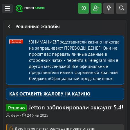
Решенные жалобы
❗️ВНИМАНИЕ❗️Представители казино никогда
не запрашивают ПЕРЕВОДЫ ДЕНЕГ! Они не
просят вас передать личные данные в
сторонних чатах - перейти в Telegram или в
другой мессенджер! Все официальные
представители имеют фирменный красный
бейджик «Официальный представитель»
КАК ОСТАВИТЬ ЖАЛОБУ НА КАЗИНО
Jetton заблокировали аккаунт 5.4!
Решено
А
Д
devv
24 Янв 2025
в
а
т
т
В этой теме нельзя размещать новые ответы.