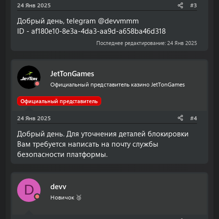
24 Янв 2025
#3
Добрый день, telegram @devvmmm
ID - af180e10-8e3a-4da3-aa9d-a658ba46d318
Последнее редактирование:
24 Янв 2025
JetTonGames
Официальный представитель казино JetTonGames
Официальный представитель
24 Янв 2025
#4
Добрый день. Для уточнения деталей блокировки
Вам требуется написать на почту службы
безопасности платформы.
devv
D
Новичок 🥉