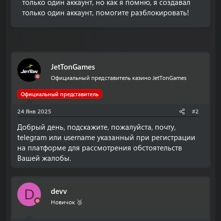
только один аккаунт, но как я помню, я создавал
только один аккаунт, помогите разблокировать!
JetTonGames
Официальный представитель казино JetTonGames
Официальный представитель
24 Янв 2025
#2
Добрый день, подскажите, пожалуйста, почту,
telegram или username указанный при регистрации
на платформе для рассмотрения обстоятельств
Вашей жалобы.
devv
D
Новичок 🥉