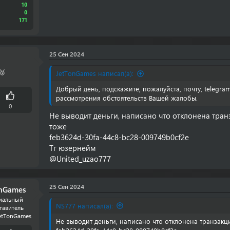
10
0
171
25 Сен 2024
🥉
JetTonGames написал(а):
Добрый день, подскажите, пожалуйста, почту, telegr
рассмотрения обстоятельств Вашей жалобы.
0
Не выводит деньги, написано что отклонена транз
тоже
feb3624d-30fa-44c8-bc28-009749b0cf2e
Тг юзернейм
@United_uzao777
25 Сен 2024
onGames
иальный
NS777 написал(а):
тавитель
etTonGames
Не выводит деньги, написано что отклонена транзакци