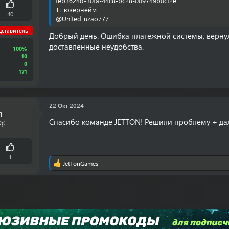
feb3624d-30fa-44c8-bc28-009749b0cf2e
Тг юзернейм
40
@United_uzao777
ставитель
Добрый день. Ошибка платежной системы, вернул
доставленные неудобства.
100%
10
0
171
22 Окт 2024
n
Спасибо команде JETTON! Решили проблему + дал
🥉
1
JetTonGames
Р
е
а
к
ц
и
и
: