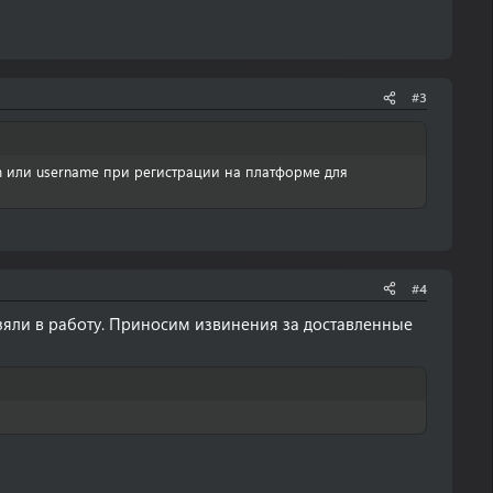
#3
am или username при регистрации на платформе для
#4
Взяли в работу. Приносим извинения за доставленные