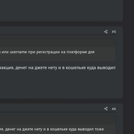
#5
am или username при регистрации на платформе для
акция, денег на джете нету и в кошельке куда выводил
#6
я, денег на джете нету и в кошельке куда выводил тоже