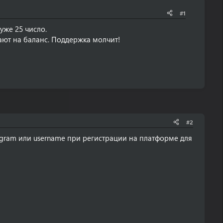
#1
уже 25 число.
ют на баланс. Поддержка молчит!
#2
legram или username при регистрации на платформе для