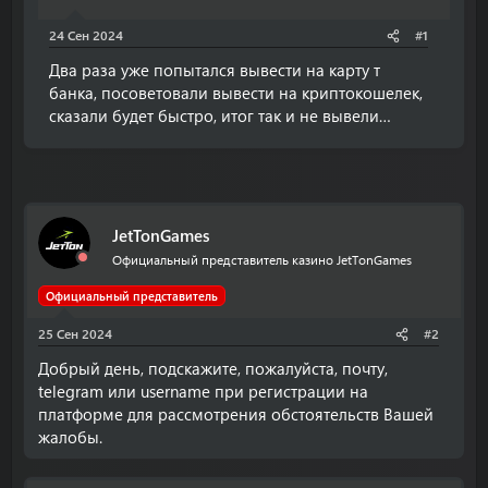
24 Сен 2024
#1
Два раза уже попытался вывести на карту т
банка, посоветовали вывести на криптокошелек,
сказали будет быстро, итог так и не вывели…
JetTonGames
Официальный представитель казино JetTonGames
Официальный представитель
25 Сен 2024
#2
Добрый день, подскажите, пожалуйста, почту,
telegram или username при регистрации на
платформе для рассмотрения обстоятельств Вашей
жалобы.