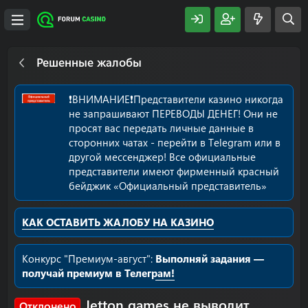
Решенные жалобы
❗️ВНИМАНИЕ❗️Представители казино никогда
не запрашивают ПЕРЕВОДЫ ДЕНЕГ! Они не
просят вас передать личные данные в
сторонних чатах - перейти в Telegram или в
другой мессенджер! Все официальные
представители имеют фирменный красный
бейджик «Официальный представитель»
КАК ОСТАВИТЬ ЖАЛОБУ НА КАЗИНО
Конкурс "Премиум-август":
Выполняй задания —
получай премиум в Телеграм!
Jetton games не выводит
Отклонено