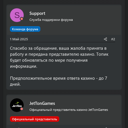
Support
S
Служба поддержки форума
Команда форума
1 Май 2025
#2
Спасибо за обращение, ваша жалоба принята в
работу и передана представителю казино. Топик
будет обновляться по мере получения
информации.
Предположительное время ответа казино - до 7
дней.
JetTonGames
Официальный представитель казино JetTonGames
Официальный представитель