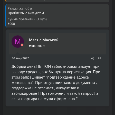
о
а
р
н
Раздел жалобы
т
а
Проблемы с аккаунтом
е
ч
Сумма претензии (в Руб)
м
а
6000
ы
л
а
Мася с Маськой
М
Новичок 🥉
30 Апр 2025
#1
Добрый день! JETTON заблокировал аккаунт при
выводе средств , якобы нужна верификация. При
этом запрашивает "подтверждение адреса
жительства". При отсутствии такого документа ,
поддержка не отвечает , аккаунт так и
заблокирован ! Правомочен ли такой запрос? а
если квартира на мужа оформлена ?