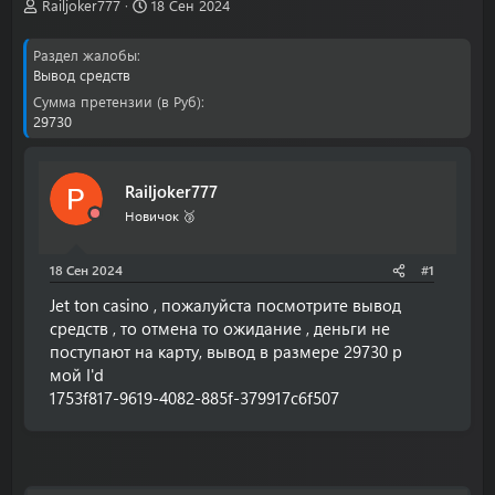
А
Д
Railjoker777
18 Сен 2024
в
а
т
т
Раздел жалобы
о
а
Вывод средств
р
н
Сумма претензии (в Руб)
т
а
29730
е
ч
м
а
ы
л
а
Railjoker777
Новичок 🥉
18 Сен 2024
#1
Jet ton casino , пожалуйста посмотрите вывод
средств , то отмена то ожидание , деньги не
поступают на карту, вывод в размере 29730 р
мой I'd
1753f817-9619-4082-885f-379917c6f507