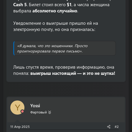
Cash 5
. Билет стоил всего
$1
, а числа женщина
выбрала
абсолютно случайно
.
Уведомление о выигрыше пришло ей на
электронную почту, но она призналась:
«Я думала, что это мошенники. Просто
проигнорировала первое письмо».
Лишь спустя время, проверив информацию, она
поняла:
выигрыш настоящий — и это не шутка!
Yossi
Y
Фартовый 🥈
11 Апр 2025
#2