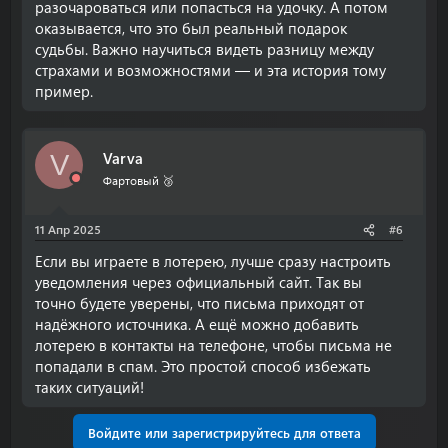
разочароваться или попасться на удочку. А потом
оказывается, что это был реальный подарок
судьбы. Важно научиться видеть разницу между
страхами и возможностями — и эта история тому
пример.
Varva
V
Фартовый 🥉
11 Апр 2025
#6
Если вы играете в лотерею, лучше сразу настроить
уведомления через официальный сайт. Так вы
точно будете уверены, что письма приходят от
надёжного источника. А ещё можно добавить
лотерею в контакты на телефоне, чтобы письма не
попадали в спам. Это простой способ избежать
таких ситуаций!
Войдите или зарегистрируйтесь для ответа