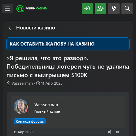
Новости казино
КАК ОСТАВИТЬ ЖАЛОБУ НА КАЗИНО
«Я решила, что это развод».
Победительница лотереи чуть не удалила
письмо с выигрышем $100К
А
Д
Vassserman
11 Апр 2025
в
а
т
т
о
а
Vassserman
р
н
т
а
Главный админ
е
ч
м
а
Команда форума
ы
л
11 Апр 2025
а
#1