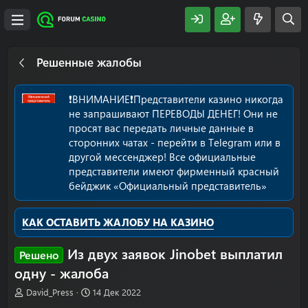
Решенные жалобы
❗️ВНИМАНИЕ❗️Представители казино никогда
не запрашивают ПЕРЕВОДЫ ДЕНЕГ! Они не
просят вас передать личные данные в
сторонних чатах - перейти в Telegram или в
другой мессенджер! Все официальные
представители имеют фирменный красный
бейджик «Официальный представитель»
КАК ОСТАВИТЬ ЖАЛОБУ НА КАЗИНО
Из двух заявок Jinobet выплатил
Решено
одну - жалоба
А
Д
David_Press
14 Дек 2022
в
а