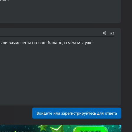
#3
ыли зачислены на ваш баланс, о чём мы уже
Войдите или зарегистрируйтесь для ответа