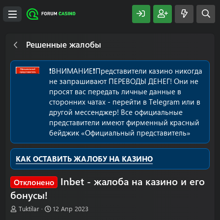
Решенные жалобы
❗️ВНИМАНИЕ❗️Представители казино никогда
не запрашивают ПЕРЕВОДЫ ДЕНЕГ! Они не
просят вас передать личные данные в
сторонних чатах - перейти в Telegram или в
другой мессенджер! Все официальные
представители имеют фирменный красный
бейджик «Официальный представитель»
КАК ОСТАВИТЬ ЖАЛОБУ НА КАЗИНО
Inbet - жалоба на казино и его
Отклонено
бонусы!
А
Д
Tuktilar
12 Апр 2023
в
а