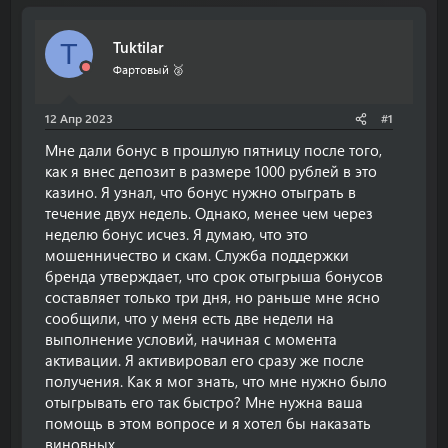
т
т
о
а
Tuktilar
T
р
н
т
а
Фартовый 🥈
е
ч
м
а
12 Апр 2023
#1
ы
л
а
Мне дали бонус в прошлую пятницу после того,
как я внес депозит в размере 1000 рублей в это
казино. Я узнал, что бонус нужно отыграть в
течение двух недель. Однако, менее чем через
неделю бонус исчез. Я думаю, что это
мошенничество и скам. Служба поддержки
бренда утверждает, что срок отыгрыша бонусов
составляет только три дня, но раньше мне ясно
сообщили, что у меня есть две недели на
выполнение условий, начиная с момента
активации. Я активировал его сразу же после
получения. Как я мог знать, что мне нужно было
отыгрывать его так быстро? Мне нужна ваша
помощь в этом вопросе и я хотел бы наказать
виновных.