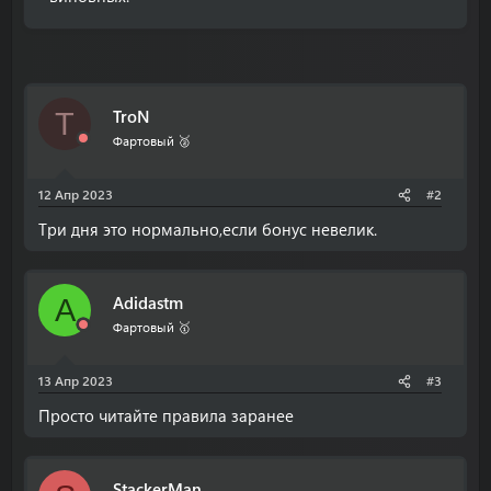
TroN
T
Фартовый 🥈
12 Апр 2023
#2
Три дня это нормально,если бонус невелик.
Аdidastm
А
Фартовый 🥇
13 Апр 2023
#3
Просто читайте правила заранее
StackerMan