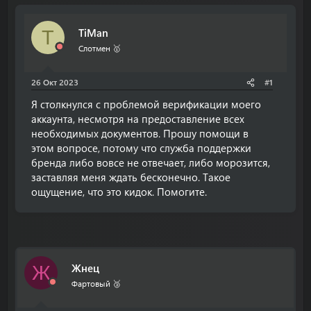
т
т
о
а
TiMan
T
р
н
т
а
Слотмен 🥇
е
ч
м
а
26 Окт 2023
#1
ы
л
а
Я столкнулся с проблемой верификации моего
аккаунта, несмотря на предоставление всех
необходимых документов. Прошу помощи в
этом вопросе, потому что служба поддержки
бренда либо вовсе не отвечает, либо морозится,
заставляя меня ждать бесконечно. Такое
ощущение, что это кидок. Помогите.
Жнец
Ж
Фартовый 🥉