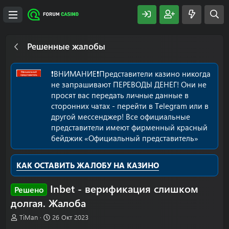
Решенные жалобы
❗️ВНИМАНИЕ❗️Представители казино никогда
не запрашивают ПЕРЕВОДЫ ДЕНЕГ! Они не
просят вас передать личные данные в
сторонних чатах - перейти в Telegram или в
другой мессенджер! Все официальные
представители имеют фирменный красный
бейджик «Официальный представитель»
КАК ОСТАВИТЬ ЖАЛОБУ НА КАЗИНО
Inbet - верификация слишком
Решено
долгая. Жалоба
А
Д
TiMan
26 Окт 2023
в
а