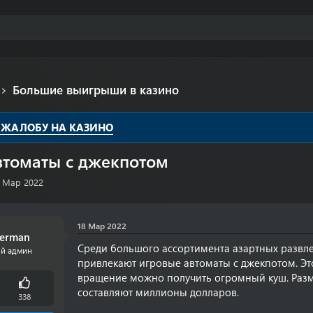
Большие выигрыши в казино
 ЖАЛОБУ НА КАЗИНО
втоматы с джекпотом
8 Мар 2022
18 Мар 2022
serman
Среди большого ассортимента азартных развл
ый админ
привлекают игровые автоматы с джекпотом. Это 
вращение можно получить огромный куш. Раз
составляют миллионы долларов.
338