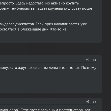
епросто. Здесь недостаточно активно крутить
торым гемблерам выпадает крупный куш сразу после
 выдавал джекпотов. Если приз накапливается уже
стояться в ближайшие дни. Кто-то из
#2
ону, зато жрут такие слоты деньги только так. Поэтому
#3
ионеров". Этот слот с завидным постоянством, чуть