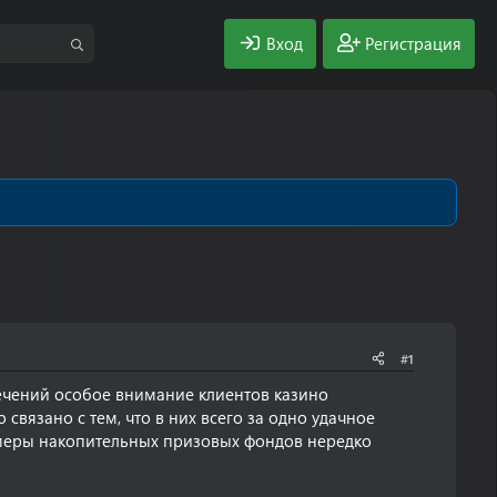
Вход
Регистрация
#1
ечений особое внимание клиентов казино
связано с тем, что в них всего за одно удачное
меры накопительных призовых фондов нередко