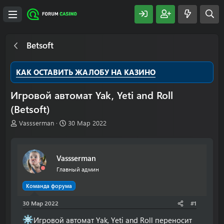
Betsoft
КАК ОСТАВИТЬ ЖАЛОБУ НА КАЗИНО
Игровой автомат Yak, Yeti and Roll
(Betsoft)
А
Д
Vassserman
30 Мар 2022
в
а
т
т
о
а
Vassserman
р
н
т
а
Главный админ
е
ч
м
а
Команда форума
ы
л
30 Мар 2022
а
#1
Игровой автомат Yak, Yeti and Roll переносит