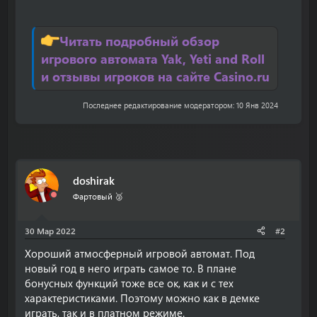
Читать подробный обзор
игрового автомата Yak, Yeti and Roll
и отзывы игроков на сайте Casino.ru
Последнее редактирование модератором:
10 Янв 2024
doshirak
Фартовый 🥈
30 Мар 2022
#2
Хороший атмосферный игровой автомат. Под
новый год в него играть самое то. В плане
бонусных функций тоже все ок, как и с тех
характеристиками. Поэтому можно как в демке
играть, так и в платном режиме.