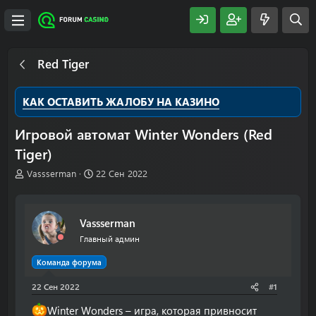
Red Tiger
КАК ОСТАВИТЬ ЖАЛОБУ НА КАЗИНО
Игровой автомат Winter Wonders (Red
Tiger)
А
Д
Vassserman
22 Сен 2022
в
а
т
т
о
а
Vassserman
р
н
т
а
Главный админ
е
ч
м
а
Команда форума
ы
л
22 Сен 2022
а
#1
Winter Wonders – игра, которая привносит