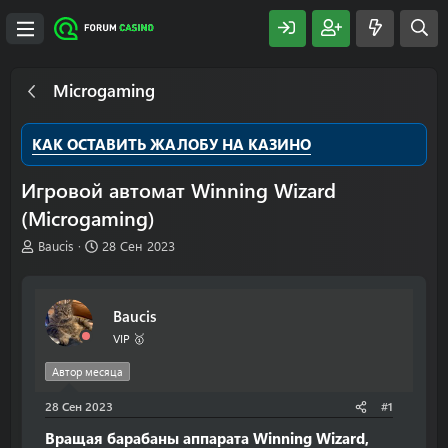
Microgaming
КАК ОСТАВИТЬ ЖАЛОБУ НА КАЗИНО
Игровой автомат Winning Wizard
(Microgaming)
А
Д
Baucis
28 Сен 2023
в
а
т
т
о
а
Baucis
р
н
т
а
VIP 🥇
е
ч
м
а
Автор месяца
ы
л
28 Сен 2023
а
#1
Вращая барабаны аппарата Winning Wizard,