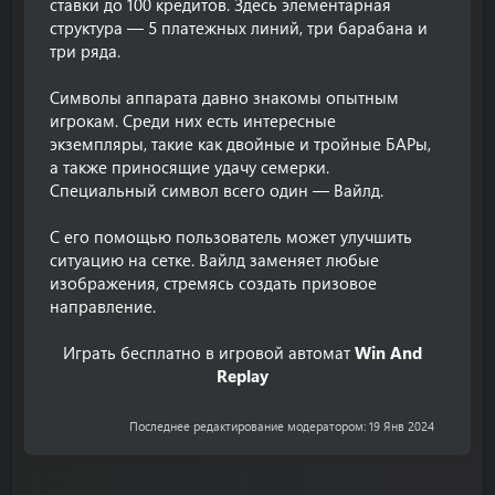
ставки до 100 кредитов. Здесь элементарная
структура — 5 платежных линий, три барабана и
три ряда.
Символы аппарата давно знакомы опытным
игрокам. Среди них есть интересные
экземпляры, такие как двойные и тройные БАРы,
а также приносящие удачу семерки.
Специальный символ всего один — Вайлд.
С его помощью пользователь может улучшить
ситуацию на сетке. Вайлд заменяет любые
изображения, стремясь создать призовое
направление.
Играть бесплатно в игровой автомат
Win And
Replay
Последнее редактирование модератором:
19 Янв 2024