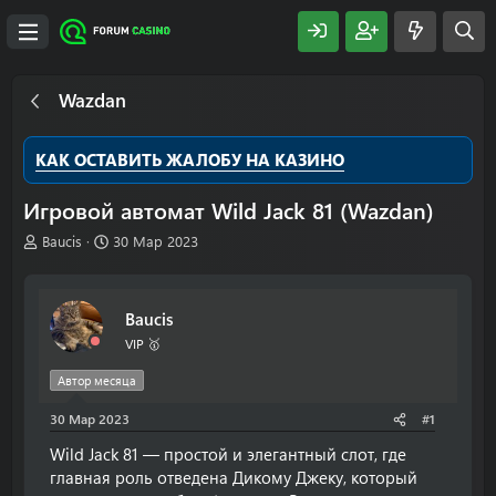
Wazdan
КАК ОСТАВИТЬ ЖАЛОБУ НА КАЗИНО
Игровой автомат Wild Jack 81 (Wazdan)
А
Д
Baucis
30 Мар 2023
в
а
т
т
о
а
Baucis
р
н
т
а
VIP 🥇
е
ч
м
а
Автор месяца
ы
л
30 Мар 2023
а
#1
Wild Jack 81 — простой и элегантный слот, где
главная роль отведена Дикому Джеку, который