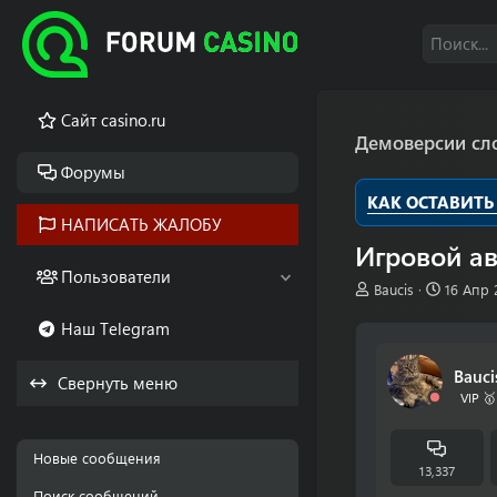
Cайт casino.ru
Демоверсии сл
Форумы
КАК ОСТАВИТЬ
НАПИСАТЬ ЖАЛОБУ
Игровой ав
Пользователи
А
Д
Baucis
16 Апр 
в
а
Наш Telegram
т
т
о
а
р
н
Bauci
Свернуть меню
т
а
VIP 🥇
е
ч
м
а
ы
л
Новые сообщения
а
13,337
Поиск сообщений