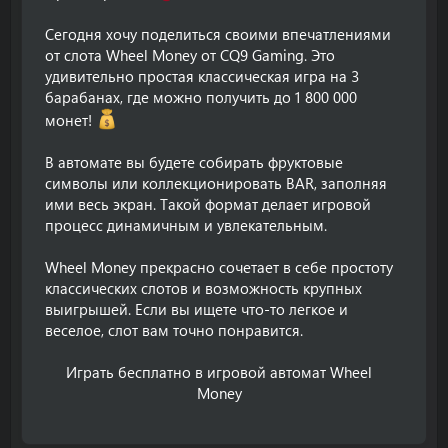
Сегодня хочу поделиться своими впечатлениями
от слота Wheel Money от CQ9 Gaming. Это
удивительно простая классическая игра на 3
барабанах, где можно получить до 1 800 000
монет!
В автомате вы будете собирать фруктовые
символы или коллекционировать BAR, заполняя
ими весь экран. Такой формат делает игровой
процесс динамичным и увлекательным.
Wheel Money прекрасно сочетает в себе простоту
классических слотов и возможность крупных
выигрышей. Если вы ищете что-то легкое и
веселое, слот вам точно понравится.
Играть бесплатно в игровой автомат Wheel
Money​