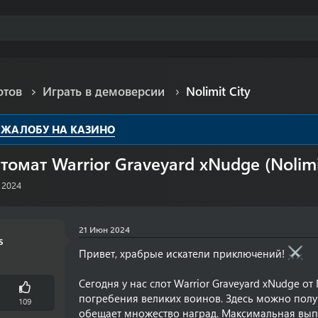
отов
Играть в демоверсии
Nolimit City
 ЖАЛОБУ НА КАЗИНО
томат Warrior Graveyard xNudge (Nolimit
 2024
21 Июн 2024
s
Привет, храбрые искатели приключений!
Сегодня у нас слот Warrior Graveyard xNudge от 
погребения великих воинов. Здесь можно получ
109
обещает множество наград. Максимальная выпл