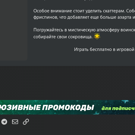
Особое внимание стоит уделить скаттерам. Собе
фриспинов, что добавляет еще больше азарта 
Погружайтесь в мистическую атмосферу воинс
собирайте свои сокровища.
Играть бесплатно в игровой 
K
Telegram
Электронная почта
Ссылка