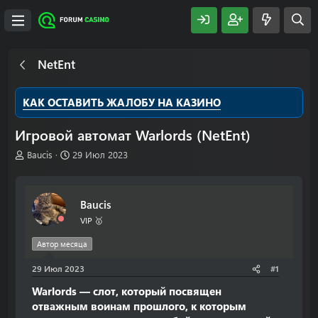
NetEnt
КАК ОСТАВИТЬ ЖАЛОБУ НА КАЗИНО
Игровой автомат Warlords (NetEnt)
А
Д
Baucis
29 Июл 2023
в
а
т
т
о
а
Baucis
р
н
т
а
VIP 🥇
е
ч
м
а
Автор месяца
ы
л
29 Июл 2023
а
#1
Warlords — слот, который посвящен
отважным воинам прошлого, к которым