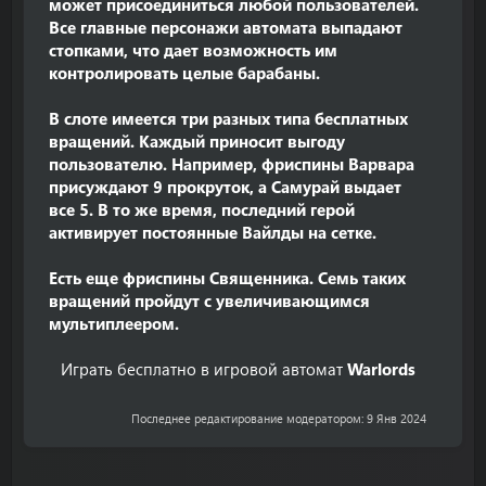
может присоединиться любой пользователей.
Все главные персонажи автомата выпадают
стопками, что дает возможность им
контролировать целые барабаны.
В слоте имеется три разных типа бесплатных
вращений. Каждый приносит выгоду
пользователю. Например, фриспины Варвара
присуждают 9 прокруток, а Самурай выдает
все 5. В то же время, последний герой
активирует постоянные Вайлды на сетке.
Есть еще фриспины Священника. Семь таких
вращений пройдут с увеличивающимся
мультиплеером.
Играть бесплатно в игровой автомат
Warlords
Последнее редактирование модератором:
9 Янв 2024